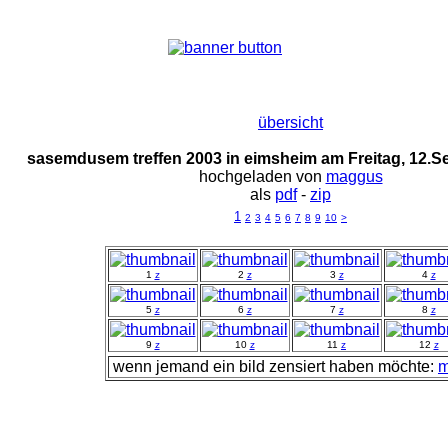
übersicht
sasemdusem treffen 2003 in eimsheim am Freitag, 12.
hochgeladen von
maggus
als
pdf
-
zip
1
2
3
4
5
6
7
8
9
10
>
1
z
2
z
3
z
4
z
5
z
6
z
7
z
8
z
9
z
10
z
11
z
12
z
wenn jemand ein bild zensiert haben möchte:
m