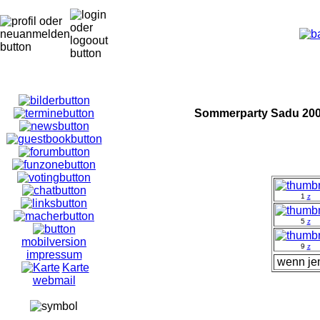
Sommerparty Sadu 200
1
z
5
z
mobilversion
9
z
impressum
wenn je
Karte
webmail